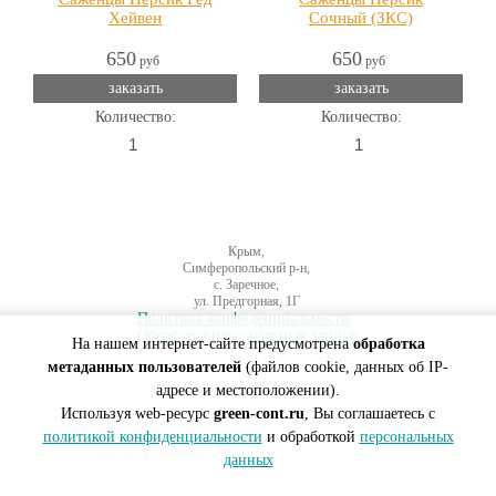
Хейвен
Сочный (ЗКС)
650
650
руб
руб
заказать
заказать
Количество:
Количество:
Крым,
Симферопольский р-н,
с. Заречное,
ул. Предгорная, 1Г
Политика конфиденциальности
Обработка персональных данных
На нашем интернет-сайте предусмотрена
обработка
метаданных пользователей
(файлов cookie, данных об IP-
адресе и местоположении).
Используя web-ресурс
green-cont.ru
, Вы соглашаетесь с
политикой конфиденциальности
и обработкой
персональных
Создание сайтов Симферополь
Реклама в интернете Симферополь
данных