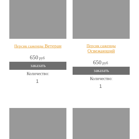
Ветеран
Персик саженцы
Персик саженцы
Освежающий
650
руб
650
руб
заказать
заказать
Количество:
Количество: