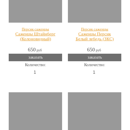
Персик саженцы
Персик саженцы
Саженцы Штайнберг
Саженцы Персик
(Колоновидный)
Белый лебедь (ЗКС)
650
650
руб
руб
заказать
заказать
Количество:
Количество: