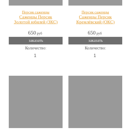
Персик саженцы
Персик саженцы
Саженцы Персик
Саженцы Персик
Золотой юбилей (ЗКС)
Кремлёвский (ОКС)
650
650
руб
руб
заказать
заказать
Количество:
Количество: