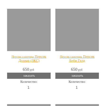
Персик
Персик
Персик саженцы
Персик саженцы
Доллар (ЗКС)
Беби Голд
650
650
руб
руб
заказать
заказать
Количество:
Количество: