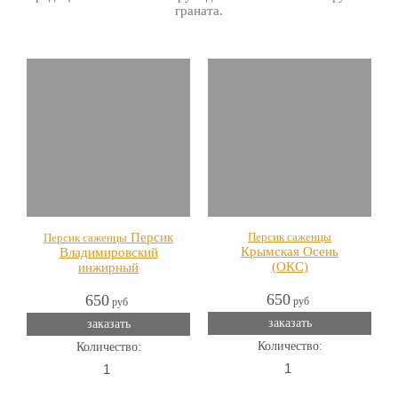
граната.
Персик
Персик саженцы
Персик саженцы
Крымская Осень
Владимировский
(ОКС)
инжирный
650
650
руб
руб
заказать
заказать
Количество:
Количество: