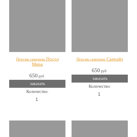
Посол
Санрайз
Персик саженцы
Персик саженцы
Мира
650
руб
650
руб
заказать
заказать
Количество:
Количество: