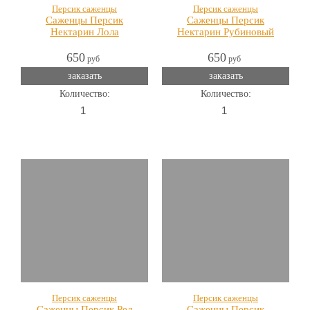
Персик саженцы
Персик саженцы
Саженцы Персик
Саженцы Персик
Нектарин Лола
Нектарин Рубиновый
650
650
руб
руб
заказать
заказать
Количество:
Количество:
Персик саженцы
Персик саженцы
Саженцы Персик Ред
Саженцы Персик