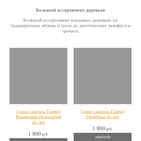
Большой ассортимент деревьев
Большой ассортимент плодовых деревьев: от
традиционных яблонь и груш до экзотических зизифуса и
граната.
Гранат
Гранат
Гранат саженцы
Гранат саженцы
Крымский Полосатый
Гюлейша 4х лет
4х лет
1 800
руб
1 800
руб
заказать