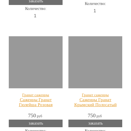
заказать
Количество:
Количество:
Гранат саженцы
Гранат саженцы
Саженцы Гранат
Саженцы Гранат
Гюлейша Розовая
Крымский Полосатый
750
750
руб
руб
заказать
заказать
Количество:
Количество: