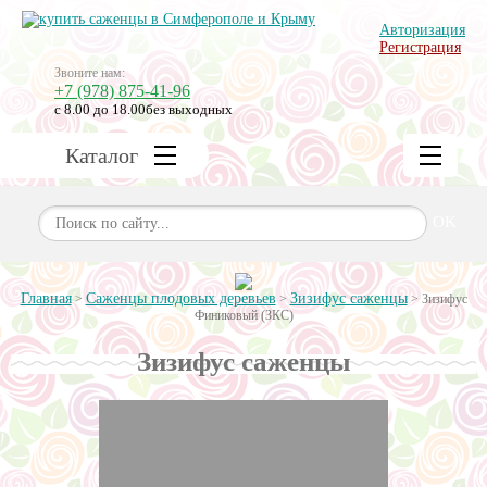
Авторизация
Регистрация
Звоните нам:
+7 (978) 875-41-96
с 8.00 до 18.00
без выходных
Каталог
OK
Главная
Саженцы плодовых деревьев
Зизифус саженцы
>
>
>
Зизифус
Финиковый (ЗКС)
Зизифус саженцы