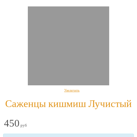
Увеличить
Саженцы кишмиш Лучистый
450
руб