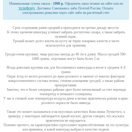
Минимальная сумма заказа -
1000 р.
Оформить заказ можно на сайте или по
телефону
. Доставка: Самовывоз либо Почтой России. Оплата:
электронными деньгами через сайт либо на расчётный счёт.
Срок созревания ранне-средний и приходится на третью декаду августа.
К этому времени виноград успевает набрать достаточно сахара, а также набрать
нужный окрас.
Урожай может долго висеть на кусту не теряя товарных качеств и часто
используется для хранения.
Грозди очень крупные, чаще рыхлые иногда до 40 см в длину. Масса гроздей 500–
1000 грамм, отдельные могут быть более 2 кг.
Ягода довольно крупная как для бессемянного винограда и весит в среднем 4–6
грамм.
Окрас ягод от желто-розового до ярко-розового и зависит от многих факторов:
микроэлементного состава почвы, степени освещения гроздей, а также района
произрастания.
Заметил, что в более северных районах цвет более интенсивный за счет перепада
температур и меньшего солнцепека.
У нас в степной зоне температура воздуха днем и ночью практически ровная и ярко-
розового окраса не было никогда.
Также это может сказываться и на вкусовых качествах Киш-миша Лучистого, к
примеру, у некоторых наблюдается яркий мускат, другие говорят, что муската
практически не ощущается.
Помимо прочего, на характеристики сорта влияет корнесобственная ли это культура
или прививка, и какой виноград выбран в качестве подвоя.