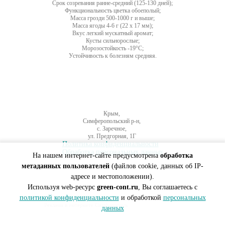
Срок созревания
ранне-средний (125-130 дней);
Функциональность цветка
обоеполый;
Масса грозди
500-1000 г и выше;
Масса ягоды
4-6 г (22 х 17 мм);
Вкус
легкий мускатный аромат;
Кусты
сильнорослые;
Морозостойкость
-19°С;
Устойчивость к болезням
средняя.
Крым,
Симферопольский р-н,
с. Заречное,
ул. Предгорная, 1Г
Политика конфиденциальности
Обработка персональных данных
На нашем интернет-сайте предусмотрена
обработка
метаданных пользователей
(файлов cookie, данных об IP-
адресе и местоположении).
Используя web-ресурс
green-cont.ru
, Вы соглашаетесь с
политикой конфиденциальности
и обработкой
персональных
Создание сайтов Симферополь
Реклама в интернете Симферополь
данных