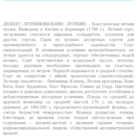
ДЮШЕС ЛЕТНИЙ(ВИЛЬЯМС ЛЕТНИЙ) -
Классическая летняя
груша. Выведена в Англии в Беркшире (1796 г.). Летний сорт,
заслуженно считается мировым стандартом, эталоном для
других сортов. Один из лучших десертных сортов для
промышленного и приусадебного садоводства. Сорт
скороплодный. К почвенным условиям малотребователен, но
лучше удается на плодородных, хорошо обеспеченных водой
почвах. Сорт чувствителен к воздушной засухе, поэтому
посадку деревьев необходимо производить на участках,
защищенных от ветров. Паршой поражается в средней степени.
Сорт не совместим с айвой, практически самобесплодный.
Лучшие опылители – Любимица Клаппа, Лесная красавица, Бере
Боск, Бере Арданпон, Пасс Крассан, Оливье де Серр. Цветение
позднее и довольно длительное; цветки достаточно устойчивы к
неблагоприятным погодным условиям. Плоды от средней до
крупной величины со средней массой 170 г, на молодых
деревьях до 180-200 г, продолговато-грушевидной формы, со
слегка бугристой поверхностью. Кожица душистая, тонкая,
блестящая, ко времени съема плодов светло-зеленая, при
созревании – восково-желтая с мелкими серыми точками.
широкопирамидальной, широко облиственной несимметричной
кроной.