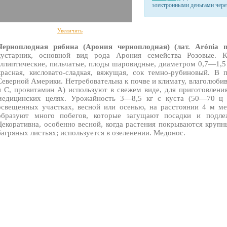
электронными деньгами через
Увеличить
Черноплодная рябина (Арония черноплодная) (лат. Arónia 
кустарник, основной вид рода Арония семейства Розовые. 
эллиптические, пильчатые, плоды шаровидные, диаметром 0,7—1,5
красная, кисловато-сладкая, вяжущая, сок темно-рубиновый. В
Северной Америки. Нетребовательна к почве и климату, влаголюбив
и С, провитамин А) используют в свежем виде, для приготовления
медицинских целях. Урожайность 3—8,5 кг с куста (50—70 ц 
освещенных участках, весной или осенью, на расстоянии 4 м м
образуют много побегов, которые загущают посадки и подле
Декоративна, особенно весной, когда растения покрываются круп
багряных листьях; используется в озеленении. Медонос.