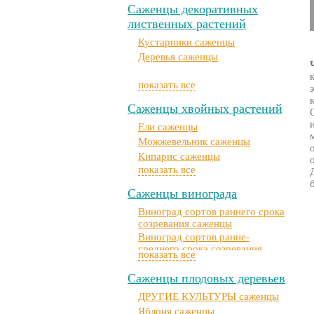
Парковые розы саженцы
Саженцы декоративных
Почвопокровные розы саженцы
лиственных растений
Штамбовые розы саженцы
Кустарники саженцы
Кустовые розы саженцы (см.
Деревья саженцы
Чайно-гибридные)
Миниатюрные розы саженцы
(см. Бордюрные)
показать все
Плетистые розы саженцы (см.
Саженцы хвойных растений
Вьющиеся)
Ели саженцы
Можжевельник саженцы
Кипарис саженцы
показать все
Сосна саженцы
Туя саженцы
Саженцы винограда
Виноград сортов раннего срока
созревания саженцы
Виноград сортов ранне-
среднего срока созревания
показать все
саженцы
Виноград сортов среднего срока
Саженцы плодовых деревьев
созревания саженцы
ДРУГИЕ КУЛЬТУРЫ саженцы
Виноград сортов средне-
позднего срока созревания
Яблоня саженцы