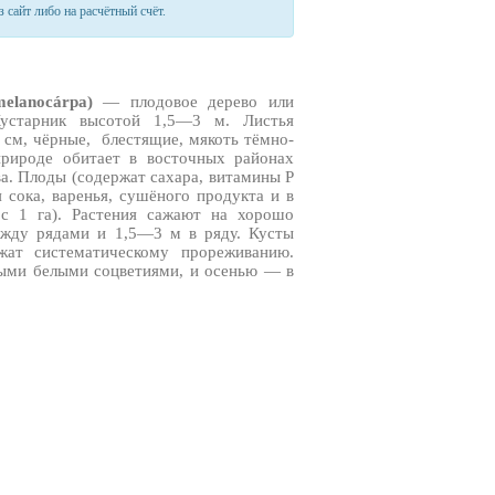
 сайт либо на расчётный счёт.
melanocárpa)
— плодовое дерево или
Кустарник высотой 1,5—3 м. Листья
 см, чёрные, блестящие, мякоть тёмно-
 природе обитает в восточных районах
а. Плоды (содержат сахара, витамины Р
 сока, варенья, сушёного продукта и в
с 1 га). Растения сажают на хорошо
ежду рядами и 1,5—3 м в ряду. Кусты
жат систематическому прореживанию.
ными белыми соцветиями, и осенью — в