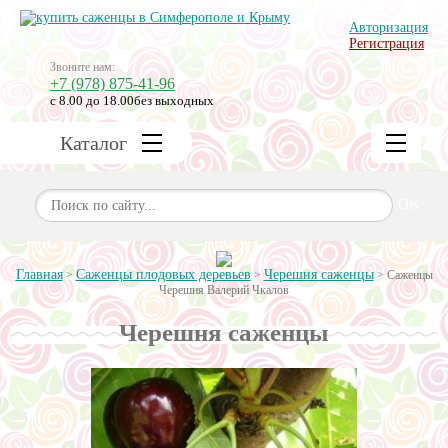
Авторизация
Регистрация
Звоните нам:
+7 (978) 875-41-96
с 8.00 до 18.00
без выходных
Каталог
OK
Главная
Саженцы плодовых деревьев
Черешня саженцы
>
>
>
Саженцы
Черешня Валерий Чкалов
Черешня саженцы