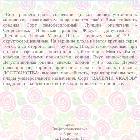
Сорт раннего срока созревания (начало июня), устойчив к
монилиозу, коккомикозом повреждается слабо. Зимостойкость
средняя. Сорт самобесплодный. Лучшие опылители -
Скороспелка, Июньская ранняя, Жабуле; допустимые -
Днепровка, Ранняя Марки. Плоды крупные, массой 7-9 г,
округлосердцевидные. На вершине плода имеется крупная серая
точка, а со стороны шва - бугорок. Плоды темно-красные, при
полном созревании - почти чёрные, блестящие. Мякоть тёмно-
красная, с белыми прожилками, сочная. Вкус винно-сладкий.
Дегустационная оценка свежих плодов - 4,5 балла. Дерево
сильнорослое, хорошо произрастает на всех видах подвоев.
ДОСТОИНСТВА: высокая урожайность, транспортабельность,
плоды универсального назначения. Сорт "ВАЛЕРИЙ ЧКАЛОВ"
плодоносит на букетных веточках и однолетнем приросте.
Крым,
Симферопольский р-н,
с. Заречное,
ул. Предгорная, 1Г