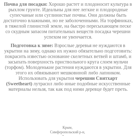
Почва для посадки:
Хорошо растет и плодоносит культура в
рыхлом грунте. Идеальны для нее легкие и плодородные
супесчаные или суглинистые почвы. Они должны быть
достаточно влажными, но не заболоченными. На торфяниках,
в тяжелой глинистой земле, на быстро пересыхающем песке
со скудным запасом питательных веществ посадка черешни
успехом не увенчается.
Подготовка к зиме:
Взрослые деревья не нуждаются в
укрытии на зиму, однако их нужно обязательно подготовить:
покрасить известью основание скелетных ветвей и штамб, и
засыпать поверхность приствольного круга слоем мульчи
(торфом). Молоденькие растения нуждаются в укрытии. Для
этого их обвязывают мешковиной либо лапником.
Использовать для укрытия
черешни Свитхарт
(Sweetheart)
лутрасил либо иные подобные искусственные
материалы нельзя, так как под ними деревце будет преть.
Крым,
Симферопольский р-н,