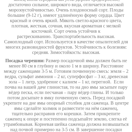
достаточно сильное, широкого вида, отличается высокой
морозоустойчивостью. Очень плодоносный сорт.
Плоды
большие (9-12 г), имеют удлинённую форму сердца. Цвет
красный и очень яркий. Мякоть светло-красного цвета,
плотная, жесткая, сочная, вкусная ароматная с мелкой
косточкой. Сорт очень устойчив к
растрескиванию.
Транспортабельность высокая.
Самоплодный сорт. Используется в качестве опылителей для
многих разновидностей фруктов.
Устойчивость к болезням:
средняя.
Зимостойкость: высокая.
Посадка черешни:
Размер посадочной ямы должен быть не
менее 80 см в глубину и около 1 м в ширину. Расстояние
между саженцами 3-5 м. Готовим почвенную смесь: земля – 2
ведра, сульфат аммония – 2 кг, суперфосфат – 3 кг, древесная
зола – 1 литр, удобрение с калием – 1 кг, перегной. Если
почва на вашей даче глинистая, то на дно ямы засыпьте пару
вёдер песка, если песчаная – пару вёдер глины. И только
потом досыпьте в ямку почвенную смесь. Перед посадкой
укрепите на дне ямы опорный столбик для саженца. В центре
ямы сделайте холмик и разместите на нём саженец,
тщательно расправив его корешки. Затем прикрепите
саженец к опоре и постепенно подсыпайте землю, слегка её
утрамбовывая. Корневая шейка саженца должна возвышаться
над почвой примерно на 3-5 см. В завершение посадки