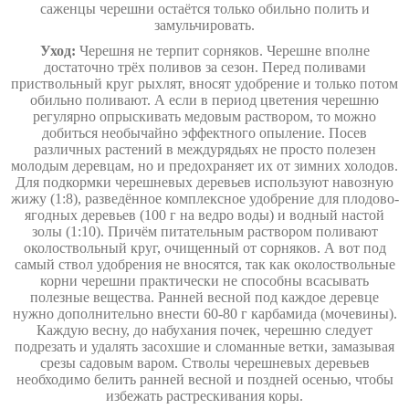
саженцы черешни остаётся только обильно полить и
замульчировать.
Уход:
Черешня не терпит сорняков. Черешне вполне
достаточно трёх поливов за сезон. Перед поливами
приствольный круг рыхлят, вносят удобрение и только потом
обильно поливают. А если в период цветения черешню
регулярно опрыскивать медовым раствором, то можно
добиться необычайно эффектного опыление. Посев
различных растений в междурядьях не просто полезен
молодым деревцам, но и предохраняет их от зимних холодов.
Для подкормки черешневых деревьев используют навозную
жижу (1:8), разведённое комплексное удобрение для плодово-
ягодных деревьев (100 г на ведро воды) и водный настой
золы (1:10). Причём питательным раствором поливают
околоствольный круг, очищенный от сорняков. А вот под
самый ствол удобрения не вносятся, так как околоствольные
корни черешни практически не способны всасывать
полезные вещества. Ранней весной под каждое деревце
нужно дополнительно внести 60-80 г карбамида (мочевины).
Каждую весну, до набухания почек, черешню следует
подрезать и удалять засохшие и сломанные ветки, замазывая
срезы садовым варом. Стволы черешневых деревьев
необходимо белить ранней весной и поздней осенью, чтобы
избежать растрескивания коры.