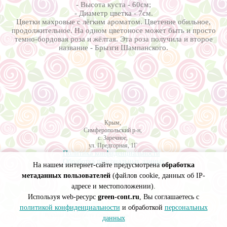
- Высота куста - 60см;
- Диаметр цветка - 7см.
Цветки махровые с лёгким ароматом. Цветение обильное,
продолжительное. На одном цветоносе может быть и просто
темно-бордовая роза и жёлтая. Эта роза получила и второе
название - Брызги Шампанского.
Крым,
Симферопольский р-н,
с. Заречное,
ул. Предгорная, 1Г
Политика конфиденциальности
Обработка персональных данных
На нашем интернет-сайте предусмотрена
обработка
метаданных пользователей
(файлов cookie, данных об IP-
адресе и местоположении).
Используя web-ресурс
green-cont.ru
, Вы соглашаетесь с
политикой конфиденциальности
и обработкой
персональных
Создание сайтов Симферополь
Реклама в интернете Симферополь
данных