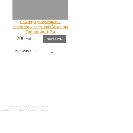
Саженцы декоративных
Саженцы
лиственных растений
Глициния, 1,2м
1 200
руб
заказать
Количество:
Создание сайтов Симферополь
еклама в интернете Симферополь