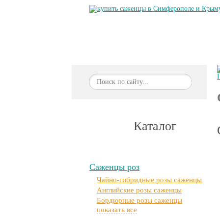
ГЛАВНАЯ
О НАС
ПРАЙС-
OK
Каталог
Саженцы роз
Чайно-гибридные розы саженцы
Английские розы саженцы
Бордюрные розы саженцы
показать все
Вьющиеся розы саженцы