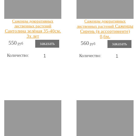
Саженцы декоративных
Саженцы декоративных
лиственных растений
Саженцы
лиственных растений
Сантолина зелёная 35-40см.
Сирень (в ассортименте)
3х лет
0,6м.
550
560
руб
заказать
руб
заказать
Количество:
Количество:
Показать все Кустарники саженцы