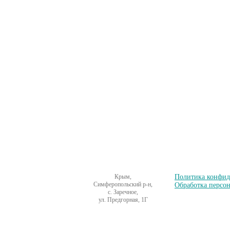
Смородина штамбовая саженцы
Йошта саженцы
Малина саженцы
Крыжовник саженцы
Крыжовник штамбовый
саженцы
Ежевика саженцы
Штамбовые деревья саженцы
Миндаль саженцы
Клубника саженцы (см. Садовая
земляника)
Колоновидный Персик саженцы
Крым,
Политика конфид
Симферопольский р-н,
Обработка персо
с. Заречное,
ул. Предгорная, 1Г