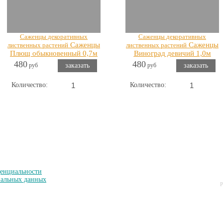
Саженцы декоративных
Саженцы декоративных
Саженцы
Саженцы
лиственных растений
лиственных растений
Плющ обыкновенный 0,7м
Виноград девичий 1,0м
480
480
руб
заказать
руб
заказать
Количество:
Количество:
Показать все Лианы саженцы
енциальности
нальных данных
Р