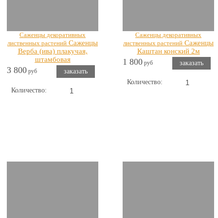
Саженцы декоративных
Саженцы декоративных
Саженцы
Саженцы
лиственных растений
лиственных растений
Верба (ива) плакучая,
Каштан конский 2м
штамбовая
1 800
руб
заказать
3 800
руб
заказать
Количество:
Количество:
Показать все Деревья саженцы